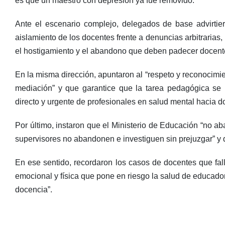
es que un maestro con depresión ya fue removido.
Ante el escenario complejo, delegados de base advirtier
aislamiento de los docentes frente a denuncias arbitrarias,
el hostigamiento y el abandono que deben padecer docent
En la misma dirección, apuntaron al “respeto y reconocimie
mediación” y que garantice que la tarea pedagógica se 
directo y urgente de profesionales en salud mental hacia do
Por último, instaron que el Ministerio de Educación “no ab
supervisores no abandonen e investiguen sin prejuzgar” y q
En ese sentido, recordaron los casos de docentes que fal
emocional y física que pone en riesgo la salud de educador
docencia”.