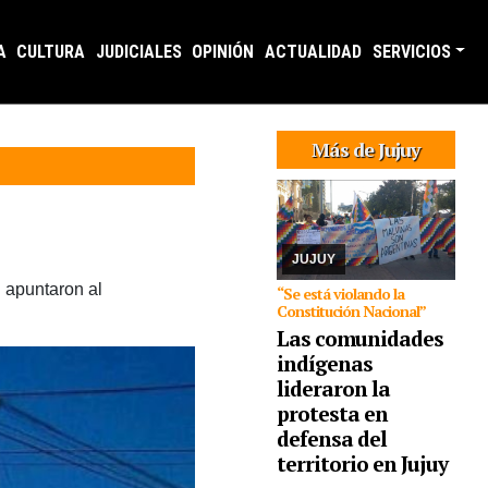
A
CULTURA
JUDICIALES
OPINIÓN
ACTUALIDAD
SERVICIOS
07/08/2026
Reunidos
por el rechazo a “la
venta de la
Más de Jujuy
Pachamama”,
manifestantes de todos
los sectores sociales de
la provincia confluyeron
en San Salvador para r
...
JUJUY
 apuntaron al
“Se está violando la
Constitución Nacional”
Las comunidades
indígenas
lideraron la
protesta en
defensa del
07/08/2026
La actividad
se desarrollará esta
territorio en Jujuy
tarde en CAJA. Se