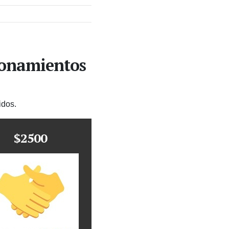
ionamientos
idos.
$2500