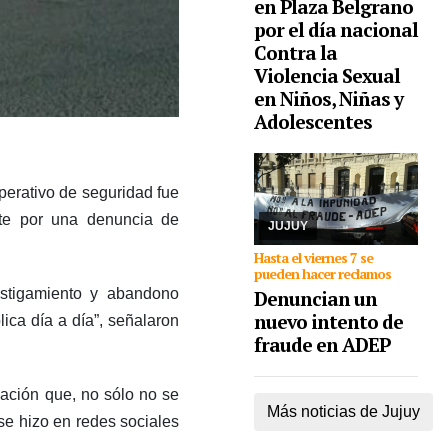
en Plaza Belgrano
por el día nacional
Contra la
Violencia Sexual
en Niños, Niñas y
06/08/2026
De cara a
las elecciones
Adolescentes
nacionales de CTERA
del 2 de septiembre,
integrante de la lista
Multicolor sostuvo que
erativo de seguridad fue
hace días que la Junta
nte por una denuncia de
Electoral no s ...
JUJUY
Hasta el viernes 7 se
pueden hacer reclamos
stigamiento y abandono
Denuncian un
nuevo intento de
ica día a día”, señalaron
fraude en ADEP
ación que, no sólo no se
Más noticias de Jujuy
se hizo en redes sociales