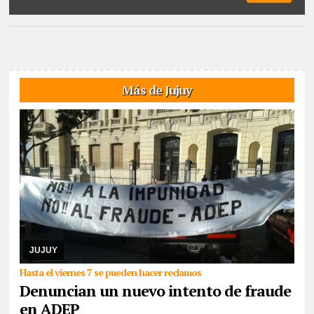
Más de Jujuy
06/08/2026
De cara a las elecciones nacionales de CTERA del 2
de septiembre, integrante de la lista Multicolor sostuvo que hace
días que la Junta Electoral no s ...
JUJUY
Hasta el viernes 7 se pueden hacer reclamos
Denuncian un nuevo intento de fraude
en ADEP