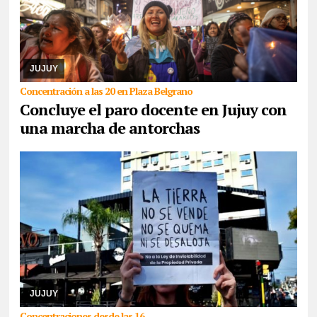
05/08/2026
La medida de fuerza es llevada a cabo por maestros
y maestras de base de ADEP, que hoy, se presentarán tanto en el
Ministerio de Educación como en Ca ...
JUJUY
Concentración a las 20 en Plaza Belgrano
Concluye el paro docente en Jujuy con
una marcha de antorchas
05/08/2026
Comunidades indígenas, sindicatos, ambientalistas,
organizaciones sociales, políticas y de derechos humanos se
congregarán en la capital, como así ta ...
JUJUY
Concentraciones desde las 16