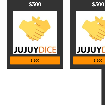
$300
$500
$ 300
$ 500