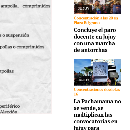
Ministerio de Educación
como en Ca ...
JUJUY
Concentración a las 20 en
Plaza Belgrano
Concluye el paro
docente en Jujuy
05/08/2026
con una marcha
Comunidades
indígenas, sindicatos,
de antorchas
ambientalistas,
organizaciones
sociales, políticas y de
derechos humanos se
congregarán en la
capital, como así ta ...
JUJUY
Concentraciones desde las
16
La Pachamama no
se vende, se
multiplican las
convocatorias en
Jujuy para