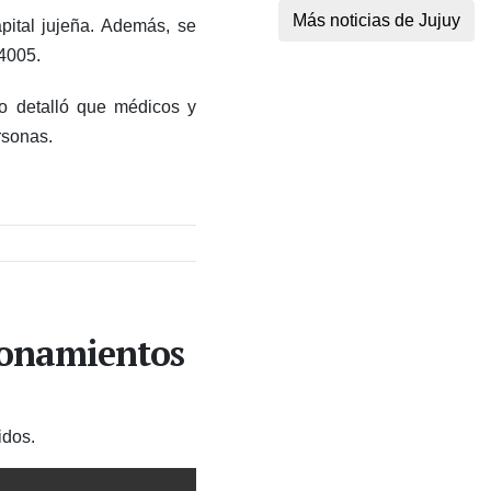
Más noticias de Jujuy
ital jujeña. Además, se
4005.
ro detalló que médicos y
rsonas.
ionamientos
idos.