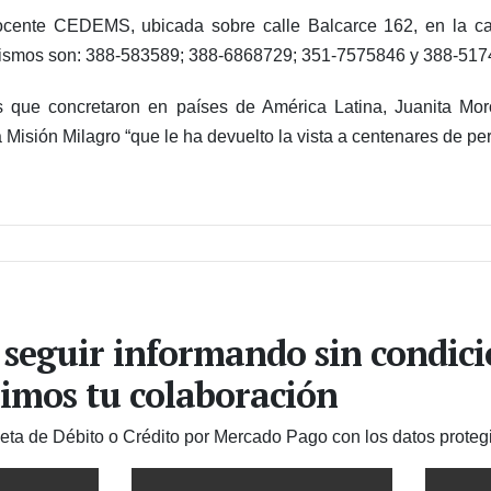
ocente CEDEMS, ubicada sobre calle Balcarce 162, en la cap
s mismos son: 388-583589; 388-6868729; 351-7575846 y 388-517
s que concretaron en países de América Latina, Juanita Mo
 Misión Milagro “que le ha devuelto la vista a centenares de pe
 seguir informando sin condic
imos tu colaboración
jeta de Débito o Crédito por Mercado Pago con los datos proteg