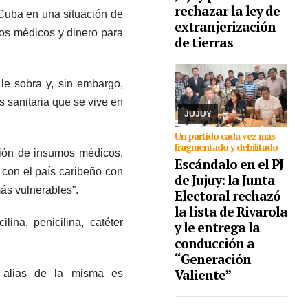
rechazar la ley de
 Cuba en una situación de
extranjerización
04/08/2026
El órgano
os médicos y dinero para
partidario catalogó de
de tierras
“insubsanables” las
irregularidades que
presentó la lista, por lo
le sobra y, sin embargo,
que la interna
programada para el 30
s sanitaria que se vive en
de agosto que ...
JUJUY
Un partido cada vez más
fragmentado y debilitado
ción de insumos médicos,
Escándalo en el PJ
con el país caribeño con
de Jujuy: la Junta
ás vulnerables”.
Electoral rechazó
la lista de Rivarola
ina, penicilina, catéter
y le entrega la
conducción a
“Generación
Valiente”
l alias de la misma es