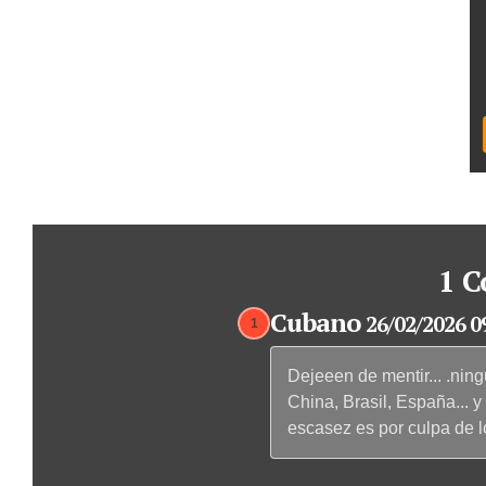
1 C
Cubano
26/02/2026 0
1
Dejeeen de mentir... .ni
China, Brasil, España... 
escasez es por culpa de 