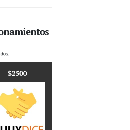
ionamientos
idos.
$2500