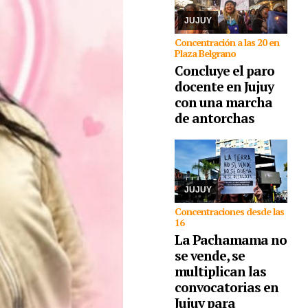
Ministerio de Educación
como en Ca ...
JUJUY
Concentración a las 20 en
Plaza Belgrano
Concluye el paro
docente en Jujuy
05/08/2026
con una marcha
Comunidades
indígenas, sindicatos,
de antorchas
ambientalistas,
organizaciones
sociales, políticas y de
derechos humanos se
congregarán en la
capital, como así ta ...
JUJUY
Concentraciones desde las
16
La Pachamama no
se vende, se
multiplican las
convocatorias en
Jujuy para