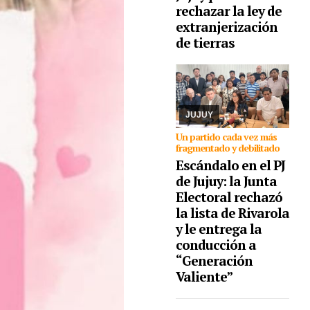
rechazar la ley de
extranjerización
04/08/2026
El órgano
partidario catalogó de
de tierras
“insubsanables” las
irregularidades que
presentó la lista, por lo
que la interna
programada para el 30
de agosto que ...
JUJUY
Un partido cada vez más
fragmentado y debilitado
Escándalo en el PJ
de Jujuy: la Junta
Electoral rechazó
la lista de Rivarola
y le entrega la
conducción a
“Generación
Valiente”