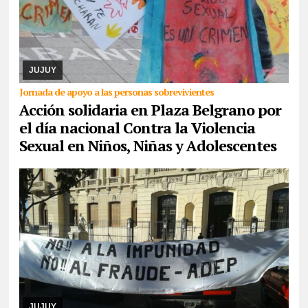
07/08/2026
La actividad se desarrollará este domingo desde las
17. Piden la donación de juguetes, libros que serán entregados a
un comedor comunitario. También ...
JUJUY
Jornada de apoyo a las personas sobrevivientes
Acción solidaria en Plaza Belgrano por
el día nacional Contra la Violencia
Sexual en Niños, Niñas y Adolescentes
06/08/2026
De cara a las elecciones nacionales de CTERA del 2
de septiembre, integrante de la lista Multicolor sostuvo que hace
días que la Junta Electoral no s ...
JUJUY