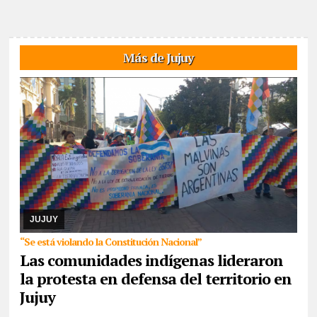
Más de Jujuy
07/08/2026
Reunidos por el rechazo a “la venta de la
Pachamama”, manifestantes de todos los sectores sociales de la
provincia confluyeron en San Salvador para r ...
JUJUY
“Se está violando la Constitución Nacional”
Las comunidades indígenas lideraron
la protesta en defensa del territorio en
Jujuy