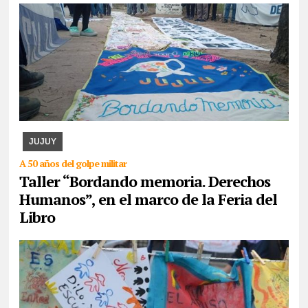
07/08/2026
La actividad se desarrollará esta tarde en CAJA. Se
expondrán los paños y libritos bordados a mano por el colectivo y,
además, quienes participen pod ...
JUJUY
A 50 años del golpe militar
Taller “Bordando memoria. Derechos
Humanos”, en el marco de la Feria del
Libro