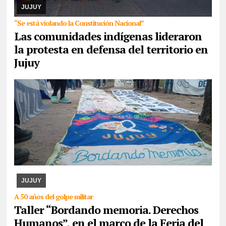
provincia confluyeron en San Salvador para r ...
JUJUY
“Se está violando la Constitución Nacional”
Las comunidades indígenas lideraron
la protesta en defensa del territorio en
Jujuy
07/08/2026
La actividad se desarrollará esta tarde en CAJA. Se
expondrán los paños y libritos bordados a mano por el colectivo y,
además, quienes participen pod ...
JUJUY
A 50 años del golpe militar
Taller “Bordando memoria. Derechos
Humanos”, en el marco de la Feria del