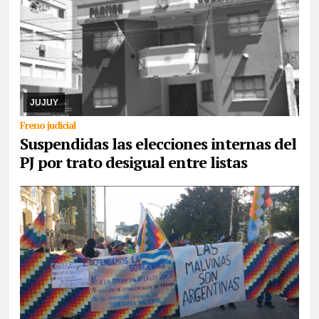
08/08/2026
El cronograma electoral suspendido, el juez Hansen
resolvió la apelación de la lista Celeste y Blanca, argumenta trató
desigual. Ya corrió traslado a ...
JUJUY
Freno judicial
Suspendidas las elecciones internas del
PJ por trato desigual entre listas
07/08/2026
Reunidos por el rechazo a “la venta de la
Pachamama”, manifestantes de todos los sectores sociales de la