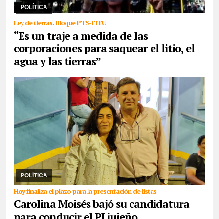
y la juventud para pelear por e ...
POLÍTICA
Ley de tierras. Bloque PTS-FITU
“Es un traje a medida de las
corporaciones para saquear el litio, el
agua y las tierras”
30/07/2026
Aunque señaló que la unidad “como criterio mínimo
no es suficiente”, la senadora propuso una lista repartida entre el
rivarolismo, Jenefes y ella com ...
POLÍTICA
Hoy finaliza el plazo para la presentación de listas
Carolina Moisés bajó su candidatura
para conducir el PJ jujeño