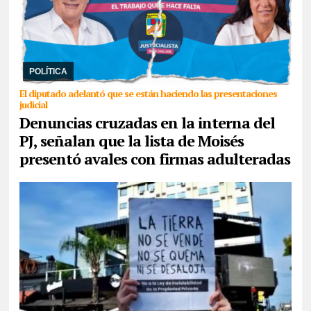
06/08/2026
En conferencia de prensa, Rubén Rivarola trató a la
sampedreña de “delincuente” y señaló que en una reunión que
mantuvo Jenefes y ella, Moisés le adv ...
POLÍTICA
El diputado adelantó que se están haciendo las presentaciones
judicial
Denuncias cruzadas en la interna del
PJ, señalan que la lista de Moisés
presentó avales con firmas adulteradas
06/08/2026
Frenar la agenda de ajuste, unir en un encuentro de
bases su fuerza con las comunidades originarias, los trabajadores