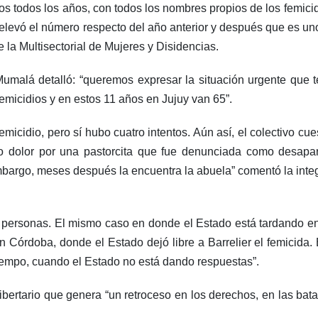
 todos los años, con todos los nombres propios de los femicid
elevó el número respecto del año anterior y después que es uno
e la Multisectorial de Mujeres y Disidencias.
Mumalá detalló: “queremos expresar la situación urgente que 
femicidios y en estos 11 años en Jujuy van 65”.
icidio, pero sí hubo cuatro intentos. Aún así, el colectivo cues
o dolor por una pastorcita que fue denunciada como desapa
 embargo, meses después la encuentra la abuela” comentó la int
 personas. El mismo caso en donde el Estado está tardando en
Córdoba, donde el Estado dejó libre a Barrelier el femicida.
iempo, cuando el Estado no está dando respuestas”.
 libertario que genera “un retroceso en los derechos, en las ba