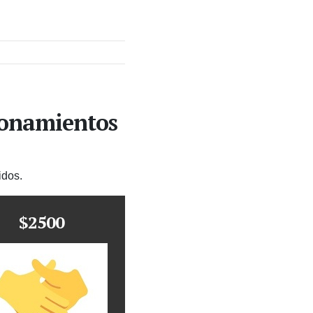
ionamientos
idos.
$2500