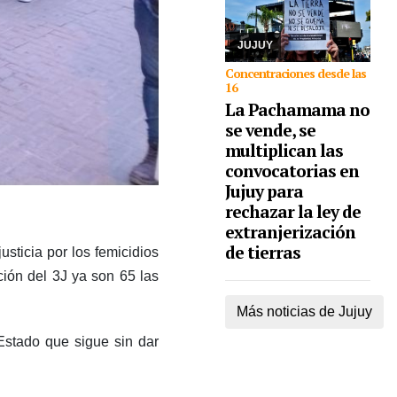
derechos humanos se
congregarán en la
capital, como así ta ...
JUJUY
Concentraciones desde las
16
La Pachamama no
se vende, se
multiplican las
convocatorias en
Jujuy para
rechazar la ley de
extranjerización
de tierras
usticia por los femicidios
ión del 3J ya son 65 las
Más noticias de Jujuy
 Estado que sigue sin dar