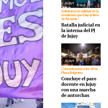
contienda ...
JUJUY
Solicitaron la nulidad de la
resolución que bajó la lista
de Rivarola
Batalla judicial en
la interna del PJ
05/08/2026
La medida
de fuerza es llevada a
de Jujuy
cabo por maestros y
maestras de base de
ADEP, que hoy, se
presentarán tanto en el
Ministerio de Educación
como en Ca ...
JUJUY
Concentración a las 20 en
Plaza Belgrano
Concluye el paro
docente en Jujuy
05/08/2026
con una marcha
Comunidades
indígenas, sindicatos,
de antorchas
ambientalistas,
organizaciones
sociales, políticas y de