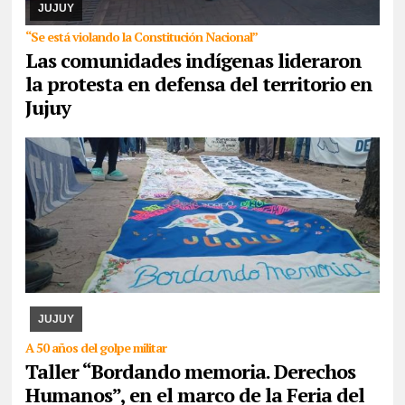
provincia confluyeron en San Salvador para r ...
JUJUY
“Se está violando la Constitución Nacional”
Las comunidades indígenas lideraron
la protesta en defensa del territorio en
Jujuy
07/08/2026
La actividad se desarrollará esta tarde en CAJA. Se
expondrán los paños y libritos bordados a mano por el colectivo y,
además, quienes participen pod ...
JUJUY
A 50 años del golpe militar
Taller “Bordando memoria. Derechos
Humanos”, en el marco de la Feria del