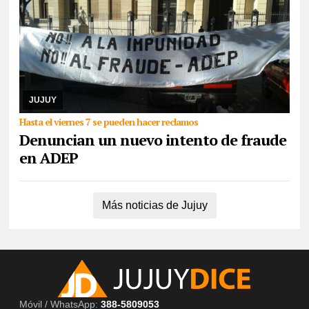
06/08/2026
De cara a las elecciones nacionales de CTERA del 2
de septiembre, integrante de la lista Multicolor sostuvo que hace
días que la Junta Electoral no s ...
JUJUY
Hasta el viernes 7 se pueden hacer reclamos
Denuncian un nuevo intento de fraude
en ADEP
Más noticias de Jujuy
Móvil / WhatsApp:
388-5809053