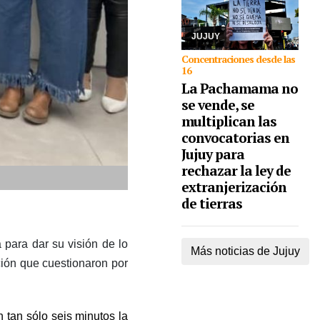
derechos humanos se
congregarán en la
capital, como así ta ...
JUJUY
Concentraciones desde las
16
La Pachamama no
se vende, se
multiplican las
convocatorias en
Jujuy para
rechazar la ley de
extranjerización
de tierras
para dar su visión de lo
Más noticias de Jujuy
ción que cuestionaron por
n tan sólo seis minutos la