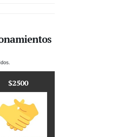
ionamientos
idos.
$2500