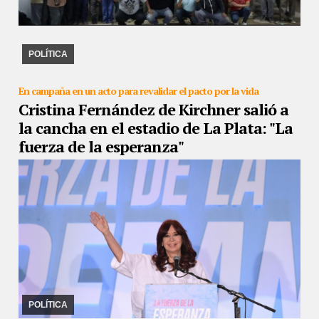
18/11/2022
Dirigentes locales, provinciales peronistas de
diferentes espacios coincidieron en la necesidad de reconstruir el
peronismo con todos y todas con el ...
POLÍTICA
En campaña en un acto para revalidar el pacto por la vida
Cristina Fernández de Kirchner salió a
la cancha en el estadio de La Plata: "La
fuerza de la esperanza"
18/11/2022
Ante más de 60 mil personas, la vicepresidenta brindó
un discurso de 50 minutos. Habló sobre seguridad, política exterior
y la interna del Frente de ...
POLÍTICA