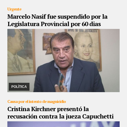
Urgente
Marcelo Nasif fue suspendido por la
Legislatura Provincial por 60 dias
16/11/2022
Es por los dichos contra Carlos Haquim, presidente de
la Cámara. La sanción impuso la suspensión del diputado por 60
días sin goce de haberes
POLÍTICA
Causa por el intento de magnicidio
Cristina Kirchner presentó la
recusación contra la jueza Capuchetti