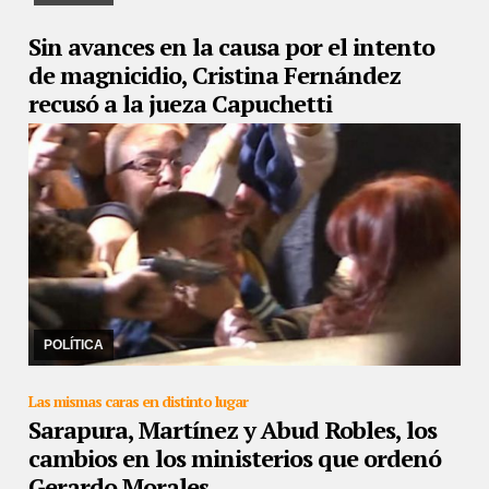
Sin avances en la causa por el intento
de magnicidio, Cristina Fernández
recusó a la jueza Capuchetti
10/11/2022
La vicepresidenta apuntó a la magistrada por su
accionar en la investigación que debe determinar las
responsabilidades en el ataque fallido del 1° de ...
POLÍTICA
Las mismas caras en distinto lugar
Sarapura, Martínez y Abud Robles, los
cambios en los ministerios que ordenó
Gerardo Morales