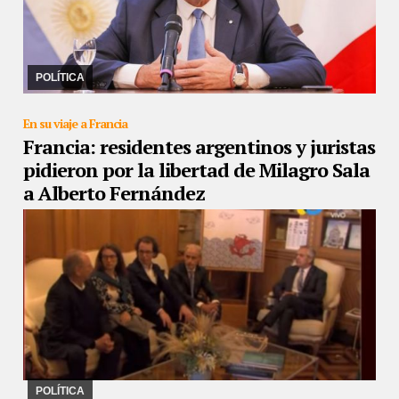
14/11/2022
El presidente salió al cruce de los cuestionamientos a
la democracia realizados por el senador de Juntos por el Cambio.
"Espero que se retracte", afi ...
POLÍTICA
En su viaje a Francia
Francia: residentes argentinos y juristas
pidieron por la libertad de Milagro Sala
a Alberto Fernández
13/11/2022
El mandatario argentino recibió a una comitiva de
ciudadanos y juristas que expresaron su preocupación por la
detención de la dirigenta social
POLÍTICA