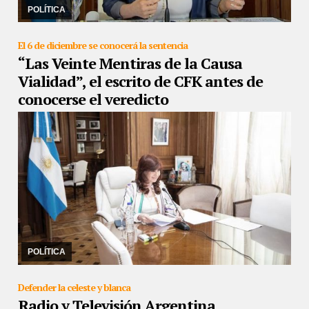
al Héctor Magnetto de Clarín, a ...
POLÍTICA
El 6 de diciembre se conocerá la sentencia
“Las Veinte Mentiras de la Causa
Vialidad”, el escrito de CFK antes de
conocerse el veredicto
29/11/2022
La vicepresidenta expuso sus palabras finales ante el
Tribunal Oral Federal 2 que lleva a cabo la causa. Volviendo a
apuntar sobre el armado judicial ...
POLÍTICA
Defender la celeste y blanca
Radio y Televisión Argentina