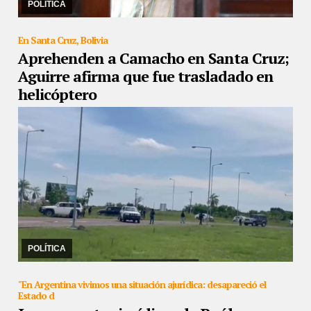
de la sentencia por la causa ...
POLÍTICA
En Santa Cruz, Bolivia
Aprehenden a Camacho en Santa Cruz;
Aguirre afirma que fue trasladado en
helicóptero
28/12/2022
Testigos afirmaron que los uniformados encañonaron
a Camacho luego de utilizar agentes químicos. Es por la
investigación de la causa Golpe l.
POLÍTICA
"En Argentina vivimos una situación ajurídica: desapareció el
Estado d