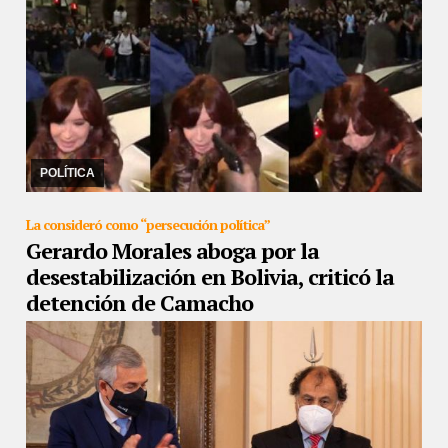
30/12/2022
“Inhabilidad moral” es la figura con la que 5
legisladoras piden apartar a Gerardo Milman del PRO. Un testigo
de la causa dijo haber oído del propio ...
POLÍTICA
La consideró como “persecución política”
Gerardo Morales aboga por la
desestabilización en Bolivia, criticó la
detención de Camacho