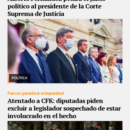
político al presidente de la Corte
Suprema de Justicia
02/01/2023
El mandatario apuntó contra el accionar del
magistrado luego del fallo en el cual favorece a la Ciudad
Autónoma de Buenos Aires por los fondos de la ...
POLÍTICA
Para no garantizar su impunidad
Atentado a CFK: diputadas piden
excluir a legislador sospechado de estar
involucrado en el hecho