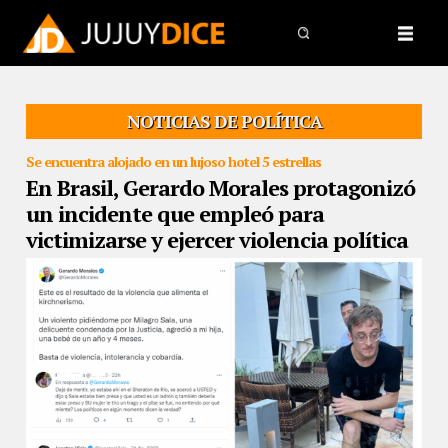
NOTICIAS DE POLÍTICA
Se encuentra alojado en un lujoso hotel 5 estrellas
En Brasil, Gerardo Morales protagonizó
un incidente que empleó para
victimizarse y ejercer violencia política
02/01/2023
Apostado en Río de Janeiro, el gobernador sostuvo
que fue agredido junto a su hija por un militante kirchnerista que