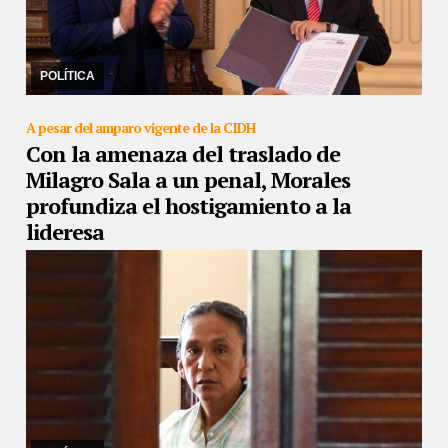
29/12/2022
El gobernador de Santa Cruz está siendo investigado
por el golpe de Estado a Evo Morales, por lo que el mandatario
jujeño catalogó de “dudosa” la det ...
POLÍTICA
A pesar del amparo vigente de la CIDH
Con la amenaza del traslado de
Milagro Sala a un penal, Morales
profundiza el hostigamiento a la
lideresa
29/12/2022
Así lo catalogó el CELS, luego que Morales instruyera
al fiscal de la provincia para que la lideresa cumpla lo que queda