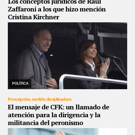
Los conceptos jurídicos de Raúl
Zaffaroni a los que hizo mención
Cristina Kirchner
28/12/2022
En el acto en Avellaneda, la vicepresidenta hizo
mención al fallo de la Corte Suprema respecto a la coparticipación
federal, al definir que en el paí ...
POLÍTICA
Proscripción, medida disciplinadora
El mensaje de CFK: un llamado de
atención para la dirigencia y la
militancia del peronismo