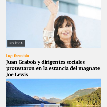
28/12/2022
La vicepresidenta pidió a la dirigencia que "saque el
bastón de mariscal" y que "deje de esperar una solución que baje
del cielo". Las indirectas sob ...
POLÍTICA
Lago Escondido
Juan Grabois y dirigentes sociales
protestaron en la estancia del magnate
Joe Lewis