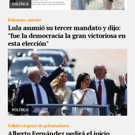
pedía por la liberación de Sala. ...
POLÍTICA
Bolsonaro ausente
Lula asumió su tercer mandato y dijo:
"fue la democracia la gran victoriosa en
esta elección"
02/01/2023
En un clima de seguridad extrema y gran algarabía en
las calles, el ex obrero metalúrgico de 77 años, vuelve a gobernar
el gigante americano
POLÍTICA
Solicitó el apoyo de gobernadores
Alberto Fernández pedirá el juicio