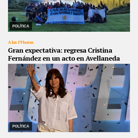
28/12/2022
El titular del Movimiento de Trabajadores Excluidos
ingresó a la estancia del magnate británico en la Patagonia
Argentina para denunciar la existenci ...
POLÍTICA
A las 19 horas
Gran expectativa: regresa Cristina
Fernández en un acto en Avellaneda
27/12/2022
Fue invitada por el intendente Jorge Ferraresi (FdT)
para participar del acto de inauguración de un polideportivo
municipal en el barrio Villa Corina
POLÍTICA