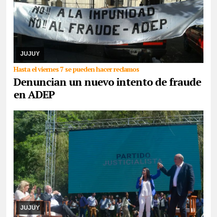
06/08/2026
De cara a las elecciones nacionales de CTERA del 2
de septiembre, integrante de la lista Multicolor sostuvo que hace
días que la Junta Electoral no s ...
JUJUY
Hasta el viernes 7 se pueden hacer reclamos
Denuncian un nuevo intento de fraude
en ADEP
05/08/2026
Cuando ya parecía que la senadora nacional
Carolina Moisés se haría del control del PJ en Jujuy, la lista que
había sido dejada fuera de la contienda ...
JUJUY